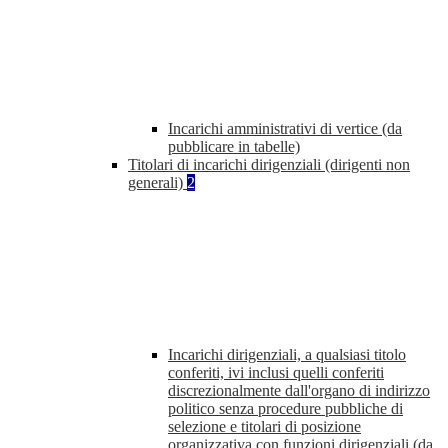
Incarichi amministrativi di vertice (da
pubblicare in tabelle)
Titolari di incarichi dirigenziali (dirigenti non
generali)
2
Incarichi dirigenziali, a qualsiasi titolo
conferiti, ivi inclusi quelli conferiti
discrezionalmente dall'organo di indirizzo
politico senza procedure pubbliche di
selezione e titolari di posizione
organizzativa con funzioni dirigenziali (da