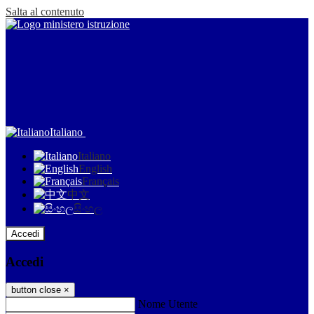
Salta al contenuto
Italiano
Italiano
English
Français
中文
සිංහල
Accedi
Accedi
button close
×
Nome Utente