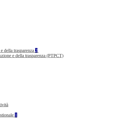
 e della trasparenza
2
ruzione e della trasparenza (PTPCT)
ività
stionale
1