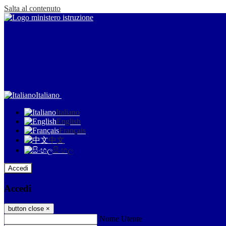
Salta al contenuto
Italiano
Italiano
English
Français
中文
සිංහල
Accedi
Accedi
button close
×
Nome Utente