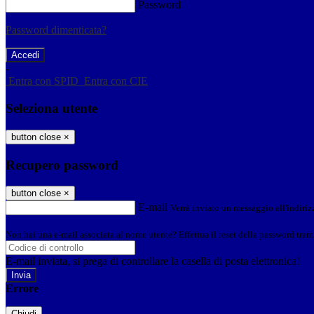
Password
Password dimenticata?
-
Entra con SPID
Entra con CIE
Seleziona utente
button close
×
Recupero password
button close
×
E-mail
Verrà inviato un messaggio all'indirizz
Non hai una e-mail associata al nome utente? Effettua il reset della password tram
E-mail inviata, si prega di controllare la casella di posta elettronica!
Errore
Chiudi