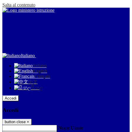
Salta al contenuto
Italiano
Italiano
English
Français
中文
සිංහල
Accedi
Accedi
button close
×
Nome Utente