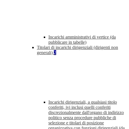
Incarichi amministrativi di vertice (da
pubblicare in tabelle)
Titolari di incarichi dirigenziali (dirigenti non
generali)
2
Incarichi dirigenziali, a qualsiasi titolo
conferiti, ivi inclusi quelli conferiti
discrezionalmente dall'organo di indirizzo
politico senza procedure pubbliche di
selezione e titolari di posizione
organizzativa con funzioni dirigenziali (da