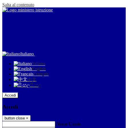
Salta al contenuto
Italiano
Italiano
English
Français
中文
සිංහල
Accedi
Accedi
button close
×
Nome Utente