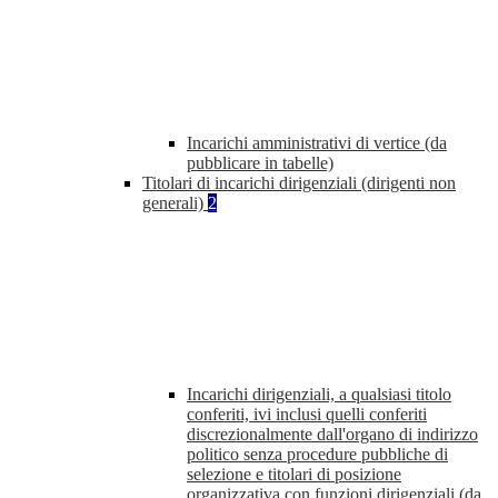
Incarichi amministrativi di vertice (da
pubblicare in tabelle)
Titolari di incarichi dirigenziali (dirigenti non
generali)
2
Incarichi dirigenziali, a qualsiasi titolo
conferiti, ivi inclusi quelli conferiti
discrezionalmente dall'organo di indirizzo
politico senza procedure pubbliche di
selezione e titolari di posizione
organizzativa con funzioni dirigenziali (da