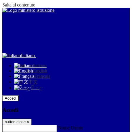
Salta al contenuto
Italiano
Italiano
English
Français
中文
සිංහල
Accedi
Accedi
button close
×
Nome Utente