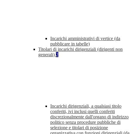
Incarichi amministrativi di vertice (da
pubblicare in tabelle)
Titolari di incarichi dirigenziali (dirigenti non
generali)
2
Incarichi dirigenziali, a qualsiasi titolo
conferiti, ivi inclusi quelli conferiti
discrezionalmente dall'organo di indirizzo
politico senza procedure pubbliche di
selezione e titolari di posizione
organizzativa con funzioni dirigenziali (da