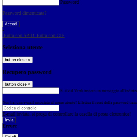
Password
Password dimenticata?
-
Entra con SPID
Entra con CIE
Seleziona utente
button close
×
Recupero password
button close
×
E-mail
Verrà inviato un messaggio all'indirizz
Non hai una e-mail associata al nome utente? Effettua il reset della password tram
E-mail inviata, si prega di controllare la casella di posta elettronica!
Errore
Chiudi