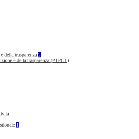
 e della trasparenza
2
ruzione e della trasparenza (PTPCT)
ività
stionale
1