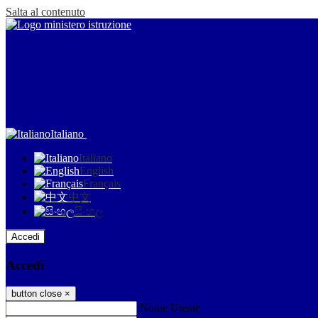
Salta al contenuto
Italiano
Italiano
English
Français
中文
සිංහල
Accedi
Accedi
button close
×
Nome Utente