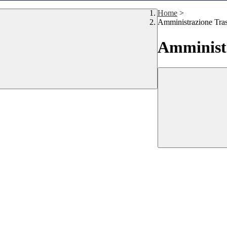
Home
>
Amministrazione Tra
Amministr