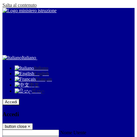
Salta al contenuto
Italiano
Italiano
English
Français
中文
සිංහල
Accedi
Accedi
button close
×
Nome Utente