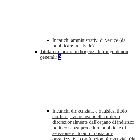
Incarichi amministrativi di vertice (da
pubblicare in tabelle)
Titolari di incarichi dirigenziali (dirigenti non
generali)
2
Incarichi dirigenziali, a qualsiasi titolo
conferiti, ivi inclusi quelli conferiti
discrezionalmente dall'organo di indirizzo
politico senza procedure pubbliche di
selezione e titolari di posizione
organizzativa con funzioni dirigenziali (da