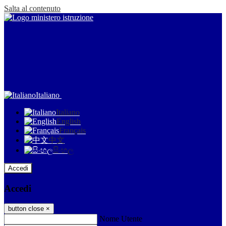
Salta al contenuto
Italiano
Italiano
English
Français
中文
සිංහල
Accedi
Accedi
button close
×
Nome Utente