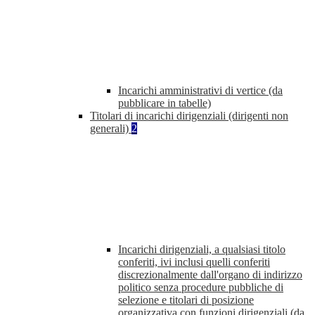
Incarichi amministrativi di vertice (da
pubblicare in tabelle)
Titolari di incarichi dirigenziali (dirigenti non
generali)
2
Incarichi dirigenziali, a qualsiasi titolo
conferiti, ivi inclusi quelli conferiti
discrezionalmente dall'organo di indirizzo
politico senza procedure pubbliche di
selezione e titolari di posizione
organizzativa con funzioni dirigenziali (da