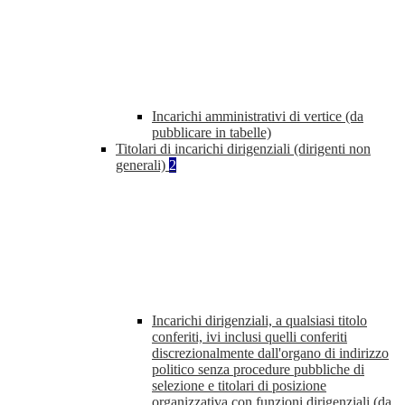
Incarichi amministrativi di vertice (da
pubblicare in tabelle)
Titolari di incarichi dirigenziali (dirigenti non
generali)
2
Incarichi dirigenziali, a qualsiasi titolo
conferiti, ivi inclusi quelli conferiti
discrezionalmente dall'organo di indirizzo
politico senza procedure pubbliche di
selezione e titolari di posizione
organizzativa con funzioni dirigenziali (da