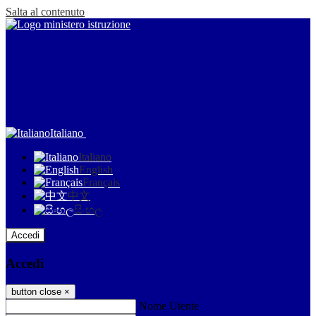
Salta al contenuto
Italiano
Italiano
English
Français
中文
සිංහල
Accedi
Accedi
button close
×
Nome Utente