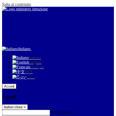
Salta al contenuto
Italiano
Italiano
English
Français
中文
සිංහල
Accedi
Accedi
button close
×
Nome Utente