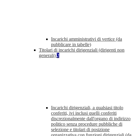
Incarichi amministrativi di vertice (da
pubblicare in tabelle)
Titolari di incarichi dirigenziali (dirigenti non
generali)
2
Incarichi dirigenziali, a qualsiasi titolo
conferiti, ivi inclusi quelli conferiti
discrezionalmente dall'organo di indirizzo
politico senza procedure pubbliche di
selezione e titolari di posizione
organizzativa con funzioni dirigenziali (da