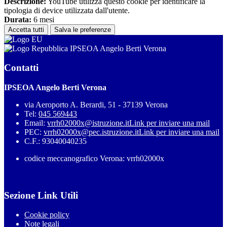
Descrizione:
YouTube utilizza questo cookie per identificare la
tipologia di device utilizzata dall'utente.
Durata:
6 mesi
Accetta tutti
Salva le preferenze
IPSEOA Angelo Berti Verona
Contatti
IPSEOA Angelo Berti Verona
via Aeroporto A. Berardi, 51 - 37139 Verona
Tel:
045 569443
Email:
vrrh02000x@istruzione.it
Link per inviare una mail
PEC:
vrrh02000x@pec.istruzione.it
Link per inviare una mail
C.F.: 93040040235
codice meccanografico Verona: vrrh02000x
Sezione Link Utili
Cookie policy
Note legali