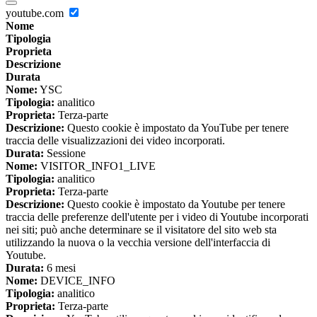
youtube.com
Nome
Tipologia
Proprieta
Descrizione
Durata
Nome:
YSC
Tipologia:
analitico
Proprieta:
Terza-parte
Descrizione:
Questo cookie è impostato da YouTube per tenere
traccia delle visualizzazioni dei video incorporati.
Durata:
Sessione
Nome:
VISITOR_INFO1_LIVE
Tipologia:
analitico
Proprieta:
Terza-parte
Descrizione:
Questo cookie è impostato da Youtube per tenere
traccia delle preferenze dell'utente per i video di Youtube incorporati
nei siti; può anche determinare se il visitatore del sito web sta
utilizzando la nuova o la vecchia versione dell'interfaccia di
Youtube.
Durata:
6 mesi
Nome:
DEVICE_INFO
Tipologia:
analitico
Proprieta:
Terza-parte