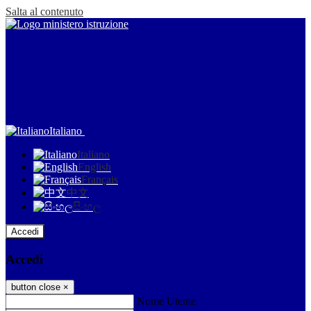
Salta al contenuto
Italiano
Italiano
English
Français
中文
සිංහල
Accedi
Accedi
button close
×
Nome Utente