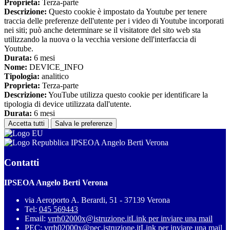
Proprieta:
Terza-parte
Descrizione:
Questo cookie è impostato da Youtube per tenere
traccia delle preferenze dell'utente per i video di Youtube incorporati
nei siti; può anche determinare se il visitatore del sito web sta
utilizzando la nuova o la vecchia versione dell'interfaccia di
Youtube.
Durata:
6 mesi
Nome:
DEVICE_INFO
Tipologia:
analitico
Proprieta:
Terza-parte
Descrizione:
YouTube utilizza questo cookie per identificare la
tipologia di device utilizzata dall'utente.
Durata:
6 mesi
Accetta tutti
Salva le preferenze
IPSEOA Angelo Berti Verona
Contatti
IPSEOA Angelo Berti Verona
via Aeroporto A. Berardi, 51 - 37139 Verona
Tel:
045 569443
Email:
vrrh02000x@istruzione.it
Link per inviare una mail
PEC:
vrrh02000x@pec.istruzione.it
Link per inviare una mail