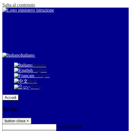
Salta al contenuto
Italiano
Italiano
English
Français
中文
සිංහල
Accedi
Accedi
button close
×
Nome Utente