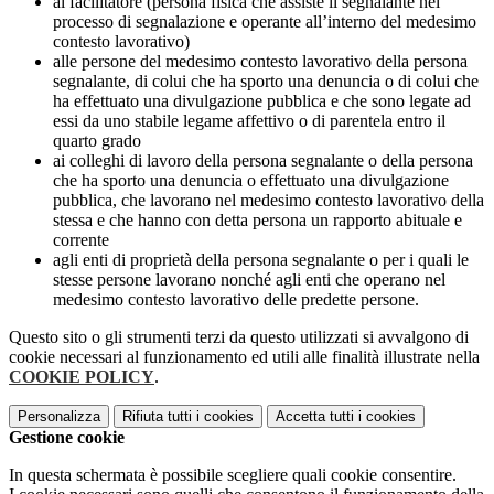
al facilitatore (persona fisica che assiste il segnalante nel
processo di segnalazione e operante all’interno del medesimo
contesto lavorativo)
alle persone del medesimo contesto lavorativo della persona
segnalante, di colui che ha sporto una denuncia o di colui che
ha effettuato una divulgazione pubblica e che sono legate ad
essi da uno stabile legame affettivo o di parentela entro il
quarto grado
ai colleghi di lavoro della persona segnalante o della persona
che ha sporto una denuncia o effettuato una divulgazione
pubblica, che lavorano nel medesimo contesto lavorativo della
stessa e che hanno con detta persona un rapporto abituale e
corrente
agli enti di proprietà della persona segnalante o per i quali le
stesse persone lavorano nonché agli enti che operano nel
medesimo contesto lavorativo delle predette persone.
Questo sito o gli strumenti terzi da questo utilizzati si avvalgono di
cookie necessari al funzionamento ed utili alle finalità illustrate nella
COOKIE POLICY
.
Personalizza
Rifiuta tutti
i cookies
Accetta tutti
i cookies
Gestione cookie
In questa schermata è possibile scegliere quali cookie consentire.