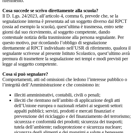
riferimento.
Cosa succede se scrivo direttamente alla scuola?
Il D. Lgs. 24/2023, all’articolo 4, comma 6, prevede che, se la
segnalazione interna è presentata ad un soggetto diverso dal RPCT
(ossia ad esempio la scuola), quest’ultima è trasmessa, entro sette
giorni dal suo ricevimento, al soggetto competente, dando
contestuale notizia della trasmissione alla persona segnalante. Per
questo motivo, pur ricordando l’obbligo di segnalazione
direttamente al RPCT individuato nell’USR di riferimento, qualora il
segnalante scrivesse al presente Istituto Scolastico, quest’ultimo avrà
premura di trasmettere la segnalazione nei tempi e modi previsti per
legge al soggetto competente.
Cosa si può segnalare?
Comportamenti, atti od omissioni che ledono l’interesse pubblico o
l’integrità dell’Amministrazione e che consistono in:
illeciti amministrativi, contabili, civili o penali;
illeciti che rientrano nell’ambito di applicazione degli atti
dell’Unione europea o nazionali relativi ai seguenti settori:
appalti pubblici; servizi, prodotti e mercati finanziari e
prevenzione del riciclaggio e del finanziamento del terrorismo;
sicurezza e conformità dei prodotti; sicurezza dei trasporti;
tutela dell’ambiente; radioprotezione e sicurezza nucleare;
sicurezza degli alimenti e dei mangimi e salute e benessere