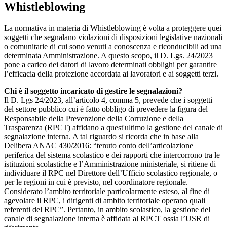
Whistleblowing
La normativa in materia di Whistleblowing è volta a proteggere quei
soggetti che segnalano violazioni di disposizioni legislative nazionali
o comunitarie di cui sono venuti a conoscenza e riconducibili ad una
determinata Amministrazione. A questo scopo, il D. Lgs. 24/2023
pone a carico dei datori di lavoro determinati obblighi per garantire
l’efficacia della protezione accordata ai lavoratori e ai soggetti terzi.
Chi è il soggetto incaricato di gestire le segnalazioni?
Il D. Lgs 24/2023, all’articolo 4, comma 5, prevede che i soggetti
del settore pubblico cui è fatto obbligo di prevedere la figura del
Responsabile della Prevenzione della Corruzione e della
Trasparenza (RPCT) affidano a quest'ultimo la gestione del canale di
segnalazione interna. A tal riguardo si ricorda che in base alla
Delibera ANAC 430/2016: “tenuto conto dell’articolazione
periferica del sistema scolastico e dei rapporti che intercorrono tra le
istituzioni scolastiche e l’Amministrazione ministeriale, si ritiene di
individuare il RPC nel Direttore dell’Ufficio scolastico regionale, o
per le regioni in cui è previsto, nel coordinatore regionale.
Considerato l’ambito territoriale particolarmente esteso, al fine di
agevolare il RPC, i dirigenti di ambito territoriale operano quali
referenti del RPC”. Pertanto, in ambito scolastico, la gestione del
canale di segnalazione interna è affidata al RPCT ossia l’USR di