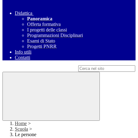
Didattica
Panoramica
Offerta formativa
I progetti delle classi
Programmazioni Disciplinari
Esami di Stato
Progetti PNRR
Info utili
Contatti
Campo di ricerca per le pagine del sito
Home
>
Scuola
>
Le persone