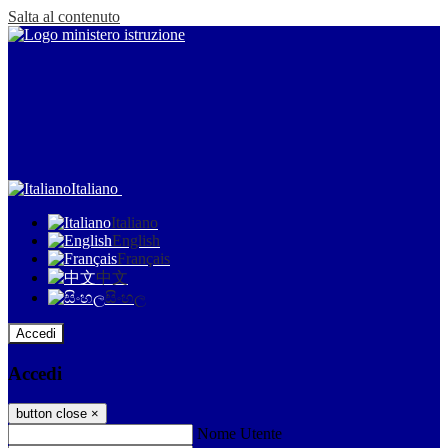
Salta al contenuto
Italiano
Italiano
English
Français
中文
සිංහල
Accedi
Accedi
button close
×
Nome Utente