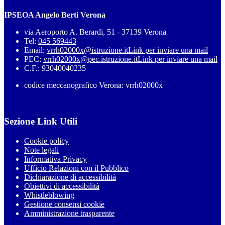
IPSEOA Angelo Berti Verona
via Aeroporto A. Berardi, 51 - 37139 Verona
Tel:
045 569443
Email:
vrrh02000x@istruzione.it
Link per inviare una mail
PEC:
vrrh02000x@pec.istruzione.it
Link per inviare una mail
C.F.: 93040040235
codice meccanografico Verona: vrrh02000x
Sezione Link Utili
Cookie policy
Note legali
Informativa Privacy
Ufficio Relazioni con il Pubblico
Dichiarazione di accessibilità
Obiettivi di accessibilità
Whistleblowing
Gestione consensi cookie
Amministrazione trasparente