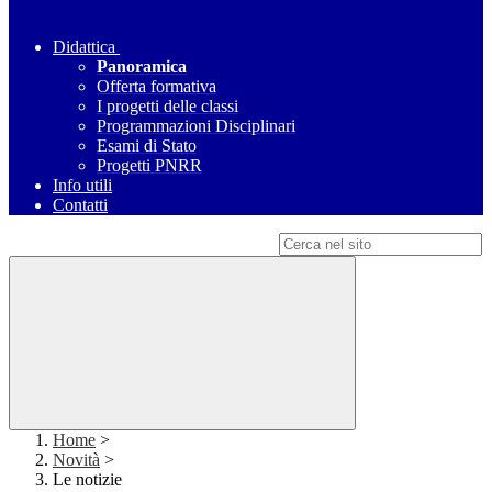
Didattica
Panoramica
Offerta formativa
I progetti delle classi
Programmazioni Disciplinari
Esami di Stato
Progetti PNRR
Info utili
Contatti
Campo di ricerca per le pagine del sito
Home
>
Novità
>
Le notizie