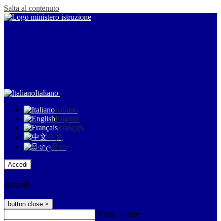
Salta al contenuto
Italiano
Italiano
English
Français
中文
සිංහල
Accedi
Accedi
button close
×
Nome Utente