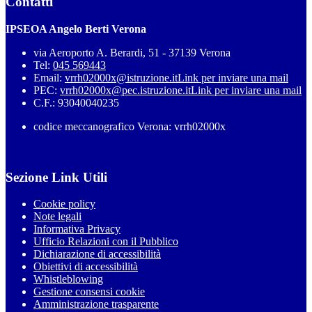
Contatti
IPSEOA Angelo Berti Verona
via Aeroporto A. Berardi, 51 - 37139 Verona
Tel:
045 569443
Email:
vrrh02000x@istruzione.it
Link per inviare una mail
PEC:
vrrh02000x@pec.istruzione.it
Link per inviare una mail
C.F.: 93040040235
codice meccanografico Verona: vrrh02000x
Sezione Link Utili
Cookie policy
Note legali
Informativa Privacy
Ufficio Relazioni con il Pubblico
Dichiarazione di accessibilità
Obiettivi di accessibilità
Whistleblowing
Gestione consensi cookie
Amministrazione trasparente