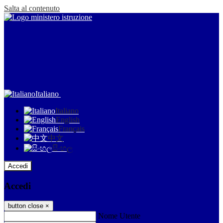
Salta al contenuto
Italiano
Italiano
English
Français
中文
සිංහල
Accedi
Accedi
button close
×
Nome Utente