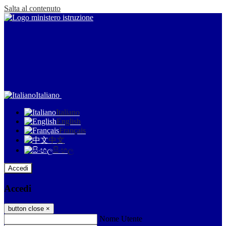
Salta al contenuto
Italiano
Italiano
English
Français
中文
සිංහල
Accedi
Accedi
button close
×
Nome Utente