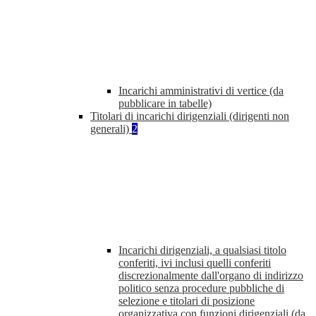
Incarichi amministrativi di vertice (da
pubblicare in tabelle)
Titolari di incarichi dirigenziali (dirigenti non
generali)
2
Incarichi dirigenziali, a qualsiasi titolo
conferiti, ivi inclusi quelli conferiti
discrezionalmente dall'organo di indirizzo
politico senza procedure pubbliche di
selezione e titolari di posizione
organizzativa con funzioni dirigenziali (da