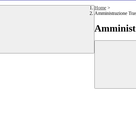
Home
>
Amministrazione Tra
Amministr