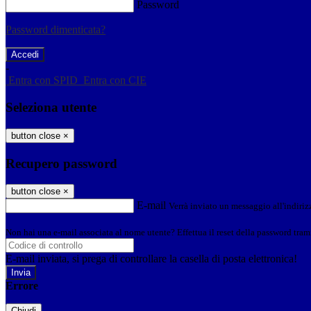
Password
Password dimenticata?
-
Entra con SPID
Entra con CIE
Seleziona utente
button close
×
Recupero password
button close
×
E-mail
Verrà inviato un messaggio all'indirizz
Non hai una e-mail associata al nome utente? Effettua il reset della password tram
E-mail inviata, si prega di controllare la casella di posta elettronica!
Errore
Chiudi