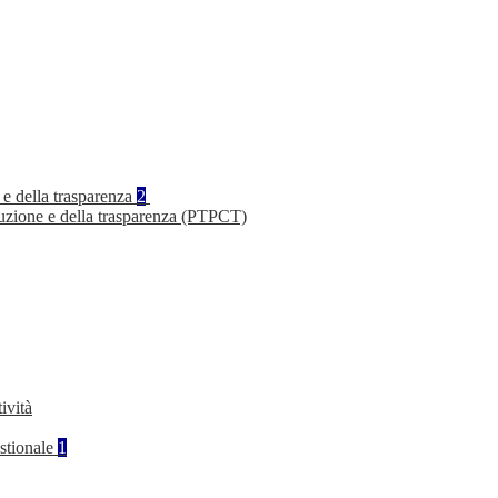
 e della trasparenza
2
ruzione e della trasparenza (PTPCT)
ività
stionale
1