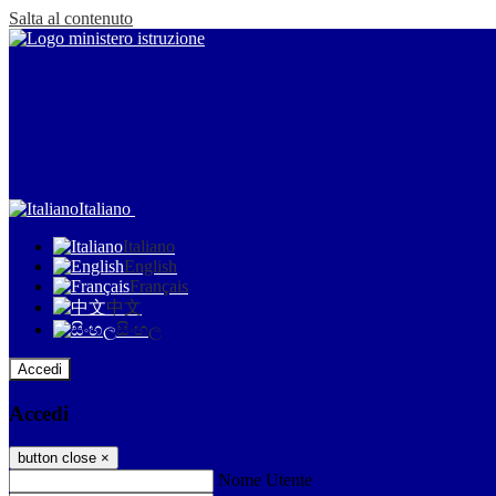
Salta al contenuto
Italiano
Italiano
English
Français
中文
සිංහල
Accedi
Accedi
button close
×
Nome Utente