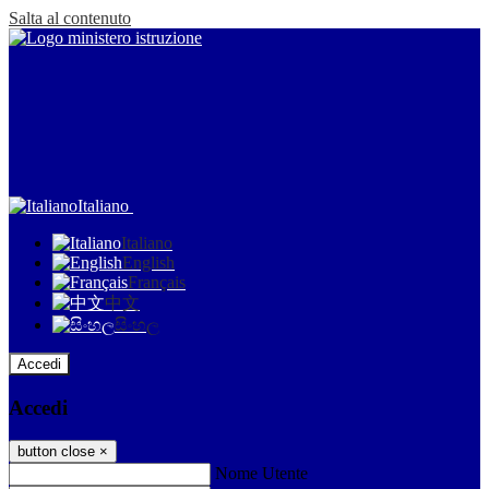
Salta al contenuto
Italiano
Italiano
English
Français
中文
සිංහල
Accedi
Accedi
button close
×
Nome Utente