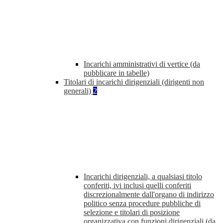
Incarichi amministrativi di vertice (da
pubblicare in tabelle)
Titolari di incarichi dirigenziali (dirigenti non
generali)
2
Incarichi dirigenziali, a qualsiasi titolo
conferiti, ivi inclusi quelli conferiti
discrezionalmente dall'organo di indirizzo
politico senza procedure pubbliche di
selezione e titolari di posizione
organizzativa con funzioni dirigenziali (da