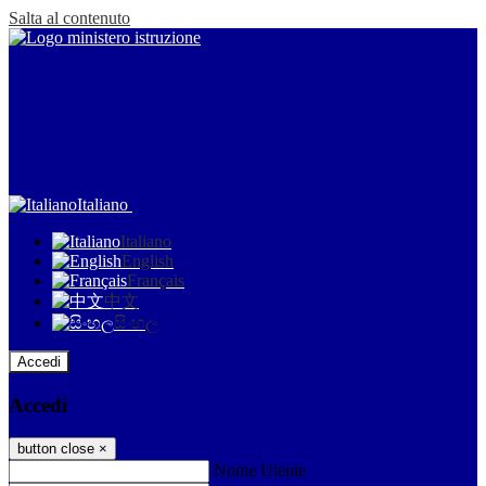
Salta al contenuto
Italiano
Italiano
English
Français
中文
සිංහල
Accedi
Accedi
button close
×
Nome Utente