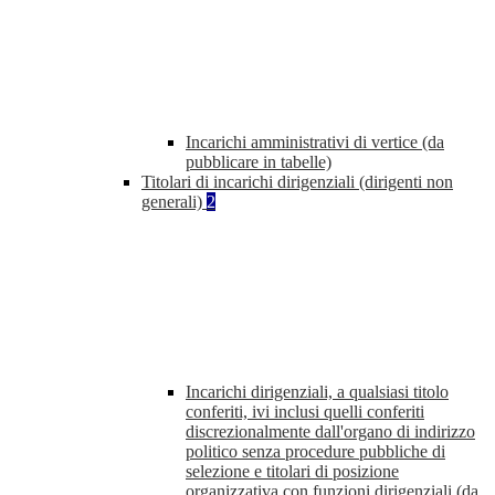
Incarichi amministrativi di vertice (da
pubblicare in tabelle)
Titolari di incarichi dirigenziali (dirigenti non
generali)
2
Incarichi dirigenziali, a qualsiasi titolo
conferiti, ivi inclusi quelli conferiti
discrezionalmente dall'organo di indirizzo
politico senza procedure pubbliche di
selezione e titolari di posizione
organizzativa con funzioni dirigenziali (da