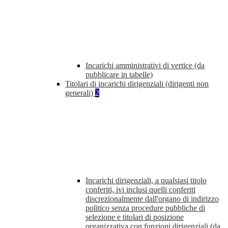
Incarichi amministrativi di vertice (da
pubblicare in tabelle)
Titolari di incarichi dirigenziali (dirigenti non
generali)
2
Incarichi dirigenziali, a qualsiasi titolo
conferiti, ivi inclusi quelli conferiti
discrezionalmente dall'organo di indirizzo
politico senza procedure pubbliche di
selezione e titolari di posizione
organizzativa con funzioni dirigenziali (da