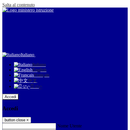
Salta al contenuto
Italiano
Italiano
English
Français
中文
සිංහල
Accedi
Accedi
button close
×
Nome Utente