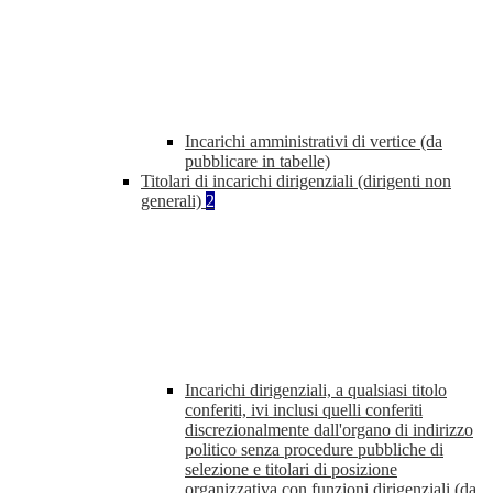
Incarichi amministrativi di vertice (da
pubblicare in tabelle)
Titolari di incarichi dirigenziali (dirigenti non
generali)
2
Incarichi dirigenziali, a qualsiasi titolo
conferiti, ivi inclusi quelli conferiti
discrezionalmente dall'organo di indirizzo
politico senza procedure pubbliche di
selezione e titolari di posizione
organizzativa con funzioni dirigenziali (da