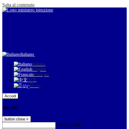
Salta al contenuto
Italiano
Italiano
English
Français
中文
සිංහල
Accedi
Accedi
button close
×
Nome Utente