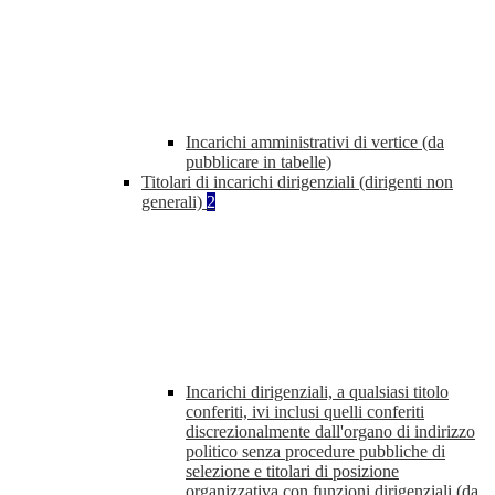
Incarichi amministrativi di vertice (da
pubblicare in tabelle)
Titolari di incarichi dirigenziali (dirigenti non
generali)
2
Incarichi dirigenziali, a qualsiasi titolo
conferiti, ivi inclusi quelli conferiti
discrezionalmente dall'organo di indirizzo
politico senza procedure pubbliche di
selezione e titolari di posizione
organizzativa con funzioni dirigenziali (da