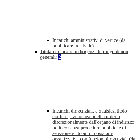
Incarichi amministrativi di vertice (da
pubblicare in tabelle)
Titolari di incarichi dirigenziali (dirigenti non
generali)
2
Incarichi dirigenziali, a qualsiasi titolo
conferiti, ivi inclusi quelli conferiti
discrezionalmente dall'organo di indirizzo
politico senza procedure pubbliche di
selezione e titolari di posizione
organizzativa con funzioni dirigenziali (da