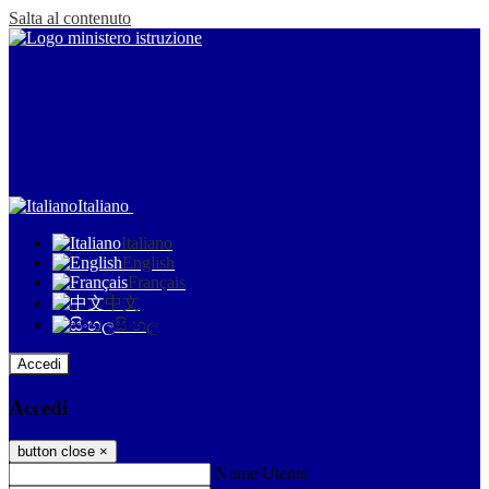
Salta al contenuto
Italiano
Italiano
English
Français
中文
සිංහල
Accedi
Accedi
button close
×
Nome Utente