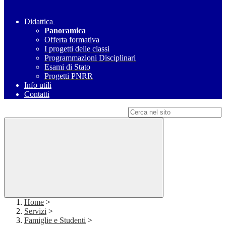
Didattica
Panoramica
Offerta formativa
I progetti delle classi
Programmazioni Disciplinari
Esami di Stato
Progetti PNRR
Info utili
Contatti
Campo di ricerca per le pagine del sito
Home
>
Servizi
>
Famiglie e Studenti
>