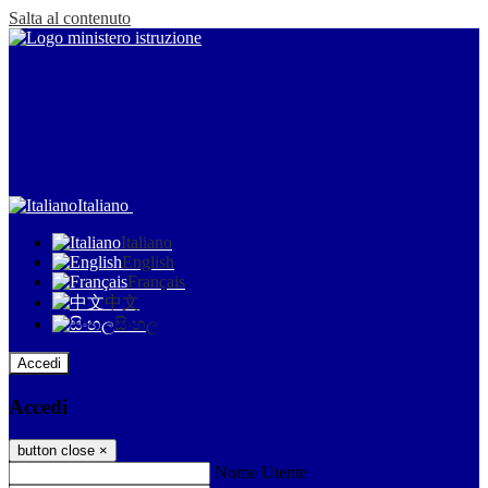
Salta al contenuto
Italiano
Italiano
English
Français
中文
සිංහල
Accedi
Accedi
button close
×
Nome Utente