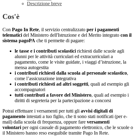
Descrizione breve
Cos'è
Con
Pago In Rete
, il servizio centralizzato
per i pagamenti
telematici
del Ministero dell'Istruzione e del Merito integrato
con il
sistema pagoPA
che ti permette di pagare:
le tasse e i contributi scolastici
richiesti dalle scuole agli
alunni per le attività curriculari ed extracurriculari a
pagamento, come le visite guidate, i viaggi d’istruzione, la
mensa autogestita
i contributi richiesti dalla scuola al personale scolastico
,
come l’assicurazione integrativa
i contributi richiesti ad altri soggetti
, quali ad esempio gli
accompagnatori
tutti contributi a favore del Ministero
, quali ad esempio i
diritti di segreteria per la partecipazione a concorsi
Potrai effettuare i versamenti per tutti gli
avvisi digitali di
pagamento
intestati a tuo figlio, che ti sono stati notificati (per e-
mail) dalla scuola di frequenza, oppure fare
versamenti
volontari
per ogni causale di pagamento elettronico, che le scuole o
il Ministero hanno reso eseguibile tramite Pago In Rete.