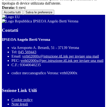
tipologia di device utilizzata dall'utente.
Durata:
6 mesi
Accetta tutti
Salva le preferenze
IPSEOA Angelo Berti Verona
Contatti
IPSEOA Angelo Berti Verona
via Aeroporto A. Berardi, 51 - 37139 Verona
Tel:
045 569443
Email:
vrrh02000x@istruzione.it
Link per inviare una mail
PEC:
vrrh02000x@pec.istruzione.it
Link per inviare una mail
C.F.: 93040040235
codice meccanografico Verona: vrrh02000x
Sezione Link Utili
Cookie policy
Note legali