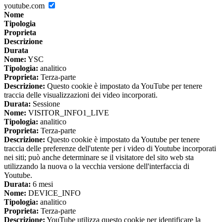
youtube.com
Nome
Tipologia
Proprieta
Descrizione
Durata
Nome:
YSC
Tipologia:
analitico
Proprieta:
Terza-parte
Descrizione:
Questo cookie è impostato da YouTube per tenere
traccia delle visualizzazioni dei video incorporati.
Durata:
Sessione
Nome:
VISITOR_INFO1_LIVE
Tipologia:
analitico
Proprieta:
Terza-parte
Descrizione:
Questo cookie è impostato da Youtube per tenere
traccia delle preferenze dell'utente per i video di Youtube incorporati
nei siti; può anche determinare se il visitatore del sito web sta
utilizzando la nuova o la vecchia versione dell'interfaccia di
Youtube.
Durata:
6 mesi
Nome:
DEVICE_INFO
Tipologia:
analitico
Proprieta:
Terza-parte
Descrizione:
YouTube utilizza questo cookie per identificare la