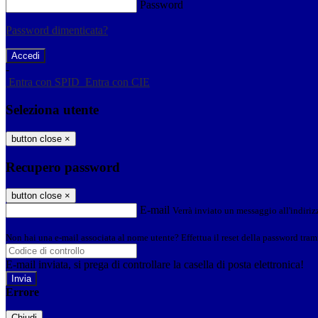
Password
Password dimenticata?
-
Entra con SPID
Entra con CIE
Seleziona utente
button close
×
Recupero password
button close
×
E-mail
Verrà inviato un messaggio all'indirizz
Non hai una e-mail associata al nome utente? Effettua il reset della password tram
E-mail inviata, si prega di controllare la casella di posta elettronica!
Errore
Chiudi