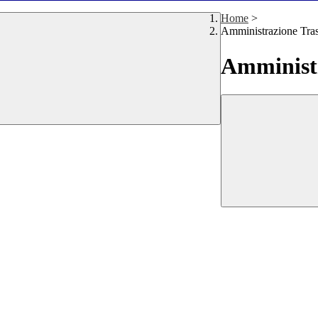
Home
>
Amministrazione Tra
Amministr