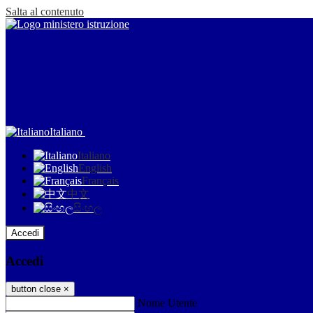
Salta al contenuto
Italiano
Italiano
English
Français
中文
සිංහල
Accedi
Accedi
button close
×
Nome Utente