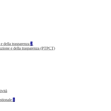
 e della trasparenza
2
ruzione e della trasparenza (PTPCT)
ività
stionale
1