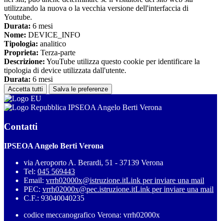
utilizzando la nuova o la vecchia versione dell'interfaccia di
Youtube.
Durata:
6 mesi
Nome:
DEVICE_INFO
Tipologia:
analitico
Proprieta:
Terza-parte
Descrizione:
YouTube utilizza questo cookie per identificare la
tipologia di device utilizzata dall'utente.
Durata:
6 mesi
Accetta tutti
Salva le preferenze
IPSEOA Angelo Berti Verona
Contatti
IPSEOA Angelo Berti Verona
via Aeroporto A. Berardi, 51 - 37139 Verona
Tel:
045 569443
Email:
vrrh02000x@istruzione.it
Link per inviare una mail
PEC:
vrrh02000x@pec.istruzione.it
Link per inviare una mail
C.F.: 93040040235
codice meccanografico Verona: vrrh02000x