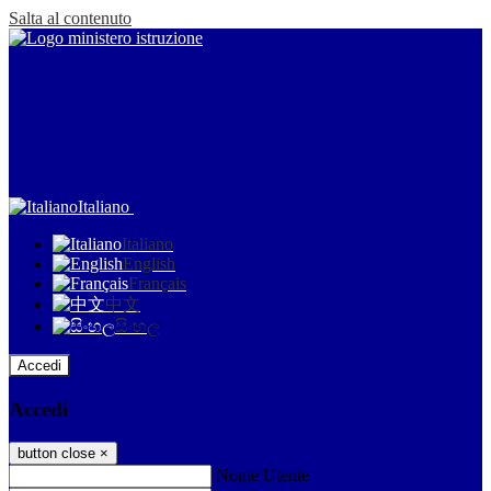
Salta al contenuto
Italiano
Italiano
English
Français
中文
සිංහල
Accedi
Accedi
button close
×
Nome Utente