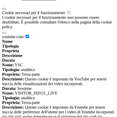
Cookie necessari per il funzionamento
I cookie necessari per il funzionamento non possono essere
disabilitati. È possibile consultare l'elenco nella pagina della cookie
policy.
youtube.com
Nome
Tipologia
Proprieta
Descrizione
Durata
Nome:
YSC
Tipologia:
analitico
Proprieta:
Terza-parte
Descrizione:
Questo cookie è impostato da YouTube per tenere
traccia delle visualizzazioni dei video incorporati.
Durata:
Sessione
Nome:
VISITOR_INFO1_LIVE
Tipologia:
analitico
Proprieta:
Terza-parte
Descrizione:
Questo cookie è impostato da Youtube per tenere
traccia delle preferenze dell'utente per i video di Youtube incorporati
nei siti; può anche determinare se il visitatore del sito web sta