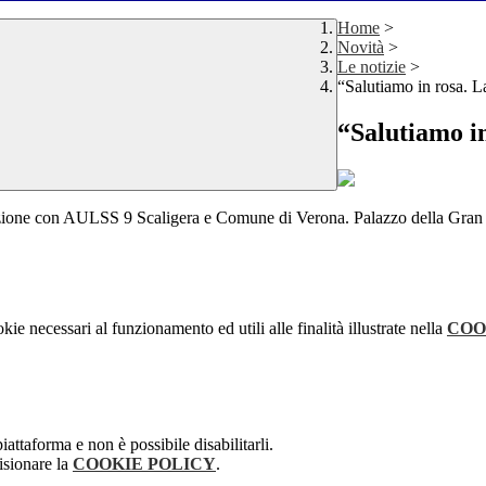
Home
>
Novità
>
Le notizie
>
“Salutiamo in rosa. L
“Salutiamo in
razione con AULSS 9 Scaligera e Comune di Verona. Palazzo della Gra
kie necessari al funzionamento ed utili alle finalità illustrate nella
COO
attaforma e non è possibile disabilitarli.
isionare la
COOKIE POLICY
.