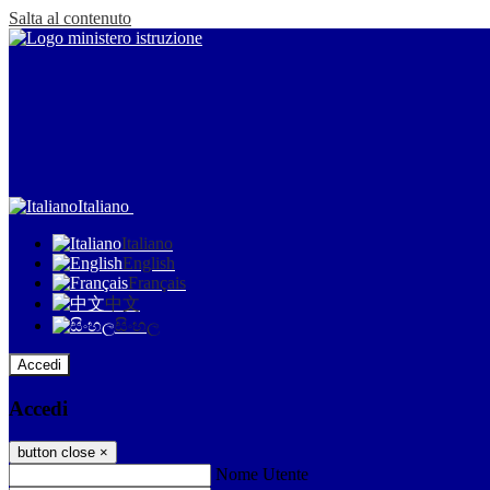
Salta al contenuto
Italiano
Italiano
English
Français
中文
සිංහල
Accedi
Accedi
button close
×
Nome Utente