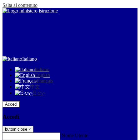
Salta al contenuto
Italiano
Italiano
English
Français
中文
සිංහල
Accedi
Accedi
button close
×
Nome Utente