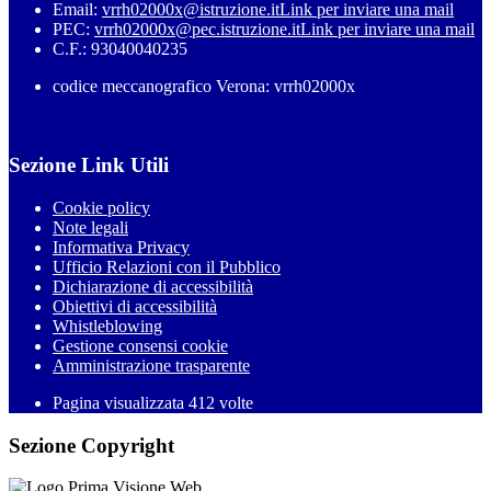
Email:
vrrh02000x@istruzione.it
Link per inviare una mail
PEC:
vrrh02000x@pec.istruzione.it
Link per inviare una mail
C.F.: 93040040235
codice meccanografico Verona: vrrh02000x
Sezione Link Utili
Cookie policy
Note legali
Informativa Privacy
Ufficio Relazioni con il Pubblico
Dichiarazione di accessibilità
Obiettivi di accessibilità
Whistleblowing
Gestione consensi cookie
Amministrazione trasparente
Pagina visualizzata
412
volte
Sezione Copyright