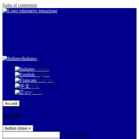
Salta al contenuto
Italiano
Italiano
English
Français
中文
සිංහල
Accedi
Accedi
button close
×
Nome Utente