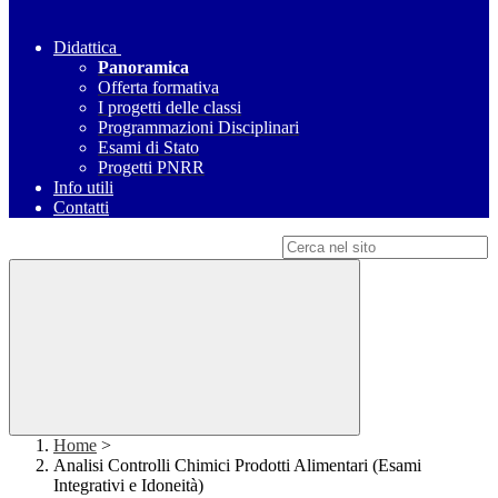
Didattica
Panoramica
Offerta formativa
I progetti delle classi
Programmazioni Disciplinari
Esami di Stato
Progetti PNRR
Info utili
Contatti
Campo di ricerca per le pagine del sito
Home
>
Analisi Controlli Chimici Prodotti Alimentari (Esami
Integrativi e Idoneità)