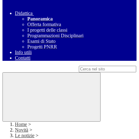
Didattica
Panoramica
Offerta formativa
I progetti delle classi
Programmazioni Disciplinari
Esami di Stato
Progetti PNRR
Info utili
Contatti
Campo di ricerca per le pagine del sito
Home
>
Novità
>
Le notizie
>