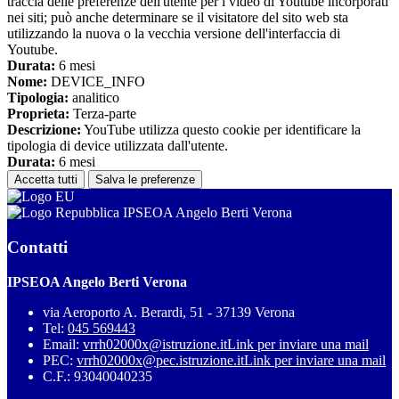
traccia delle preferenze dell'utente per i video di Youtube incorporati
nei siti; può anche determinare se il visitatore del sito web sta
utilizzando la nuova o la vecchia versione dell'interfaccia di
Youtube.
Durata:
6 mesi
Nome:
DEVICE_INFO
Tipologia:
analitico
Proprieta:
Terza-parte
Descrizione:
YouTube utilizza questo cookie per identificare la
tipologia di device utilizzata dall'utente.
Durata:
6 mesi
Accetta tutti
Salva le preferenze
IPSEOA Angelo Berti Verona
Contatti
IPSEOA Angelo Berti Verona
via Aeroporto A. Berardi, 51 - 37139 Verona
Tel:
045 569443
Email:
vrrh02000x@istruzione.it
Link per inviare una mail
PEC:
vrrh02000x@pec.istruzione.it
Link per inviare una mail
C.F.: 93040040235