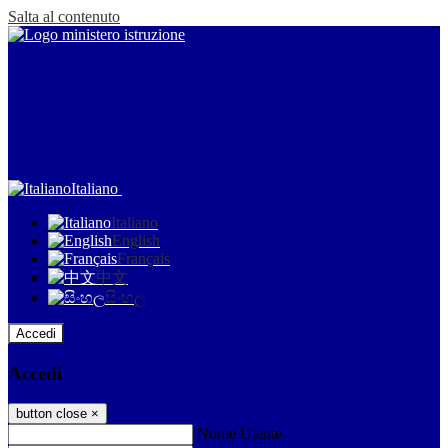
Salta al contenuto
Italiano
Italiano
English
Français
中文
සිංහල
Accedi
Accedi
button close
×
Nome Utente