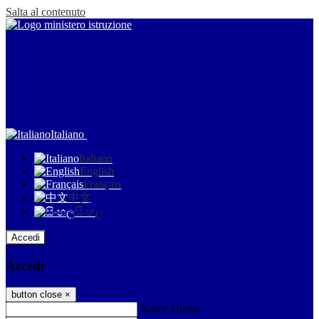
Salta al contenuto
Italiano
Italiano
English
Français
中文
සිංහල
Accedi
Accedi
button close
×
Nome Utente