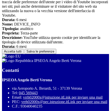
traccia delle preferenze dell'utente per i video di Youtube incorporati
nei siti; può anche determinare se il visitatore del sito web sta
utilizzando la nuova o la vecchia versione dell'interfaccia di
Youtube.
Durata:
6 mesi
Nome:
DEVICE_INFO
Tipologia:
analitico
Proprieta:
Terza-parte
Descrizione:
YouTube utilizza questo cookie per identificare la
tipologia di device utilizzata dall'utente.
Durata:
6 mesi
Accetta tutti
Salva le preferenze
IPSEOA Angelo Berti Verona
Contatti
IPSEOA Angelo Berti Verona
via Aeroporto A. Berardi, 51 - 37139 Verona
Tel:
045 569443
Email:
vrrh02000x@istruzione.it
Link per inviare una mail
PEC:
vrrh02000x@pec.istruzione.it
Link per inviare una mail
C.F.: 93040040235