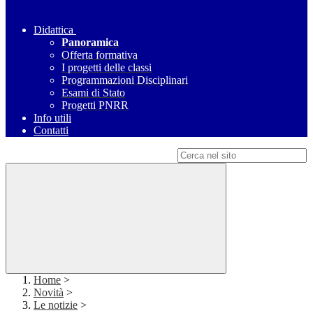
Didattica
Panoramica
Offerta formativa
I progetti delle classi
Programmazioni Disciplinari
Esami di Stato
Progetti PNRR
Info utili
Contatti
Campo di ricerca per le pagine del sito
Home
>
Novità
>
Le notizie
>