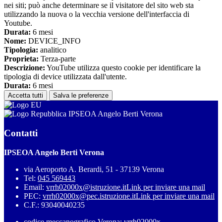
nei siti; può anche determinare se il visitatore del sito web sta
utilizzando la nuova o la vecchia versione dell'interfaccia di
Youtube.
Durata:
6 mesi
Nome:
DEVICE_INFO
Tipologia:
analitico
Proprieta:
Terza-parte
Descrizione:
YouTube utilizza questo cookie per identificare la
tipologia di device utilizzata dall'utente.
Durata:
6 mesi
Accetta tutti
Salva le preferenze
IPSEOA Angelo Berti Verona
Contatti
IPSEOA Angelo Berti Verona
via Aeroporto A. Berardi, 51 - 37139 Verona
Tel:
045 569443
Email:
vrrh02000x@istruzione.it
Link per inviare una mail
PEC:
vrrh02000x@pec.istruzione.it
Link per inviare una mail
C.F.: 93040040235
codice meccanografico Verona: vrrh02000x