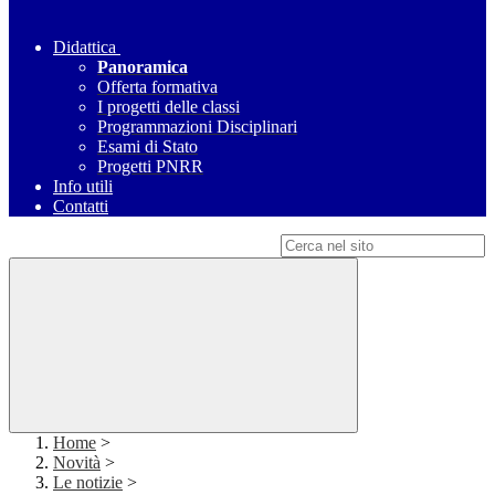
Didattica
Panoramica
Offerta formativa
I progetti delle classi
Programmazioni Disciplinari
Esami di Stato
Progetti PNRR
Info utili
Contatti
Campo di ricerca per le pagine del sito
Home
>
Novità
>
Le notizie
>