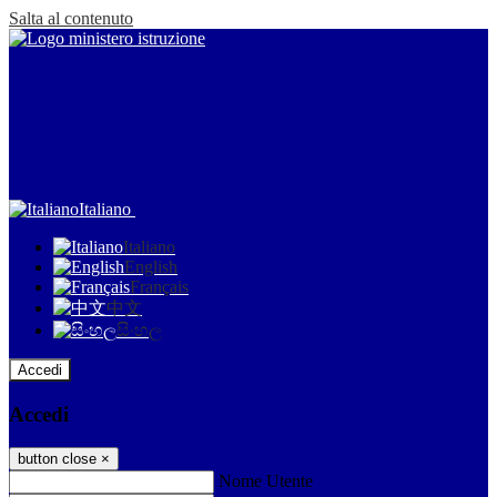
Salta al contenuto
Italiano
Italiano
English
Français
中文
සිංහල
Accedi
Accedi
button close
×
Nome Utente