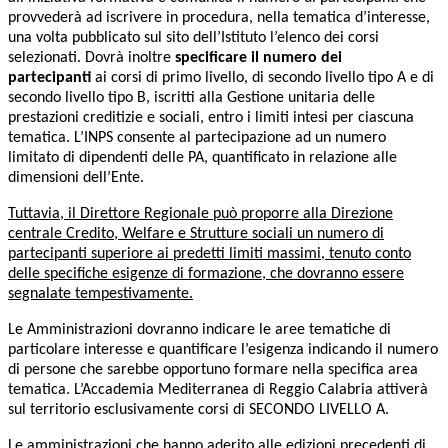
provvederà ad iscrivere in procedura, nella tematica d’interesse,
una volta pubblicato sul sito dell’Istituto l’elenco dei corsi
selezionati. Dovrà inoltre
specificare il numero dei
partecipanti
ai corsi di primo livello, di secondo livello tipo A e di
secondo livello tipo B, iscritti alla Gestione unitaria delle
prestazioni creditizie e sociali, entro i limiti intesi per ciascuna
tematica. L’INPS consente al partecipazione ad un numero
limitato di dipendenti delle PA, quantificato in relazione alle
dimensioni dell’Ente.
Tuttavia, il Direttore Regionale può proporre alla Direzione
centrale Credito, Welfare e Strutture sociali un numero di
partecipanti superiore ai predetti limiti massimi, tenuto conto
delle specifiche esigenze di formazione, che dovranno essere
segnalate tempestivamente.
Le Amministrazioni dovranno indicare le aree tematiche di
particolare interesse e quantificare l’esigenza indicando il numero
di persone che sarebbe opportuno formare nella specifica area
tematica. L’Accademia Mediterranea di Reggio Calabria attiverà
sul territorio esclusivamente corsi di SECONDO LIVELLO A.
Le amministrazioni che hanno aderito alle edizioni precedenti di