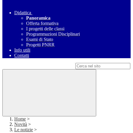
Didattica
Panoramica
Offerta formativa
I progetti delle classi
Programmazioni Disciplinari
Esami di Stato
Progetti PNRR
Info utili
Contatti
Campo di ricerca per le pagine del sito
Home
>
Novità
>
Le notizie
>