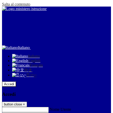
Salta al contenuto
Italiano
Italiano
English
Français
中文
සිංහල
Accedi
Accedi
button close
×
Nome Utente