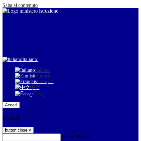
Salta al contenuto
Italiano
Italiano
English
Français
中文
සිංහල
Accedi
Accedi
button close
×
Nome Utente