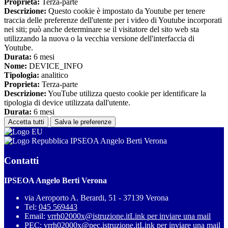
Proprieta:
Terza-parte
Descrizione:
Questo cookie è impostato da Youtube per tenere
traccia delle preferenze dell'utente per i video di Youtube incorporati
nei siti; può anche determinare se il visitatore del sito web sta
utilizzando la nuova o la vecchia versione dell'interfaccia di
Youtube.
Durata:
6 mesi
Nome:
DEVICE_INFO
Tipologia:
analitico
Proprieta:
Terza-parte
Descrizione:
YouTube utilizza questo cookie per identificare la
tipologia di device utilizzata dall'utente.
Durata:
6 mesi
Accetta tutti
Salva le preferenze
IPSEOA Angelo Berti Verona
Contatti
IPSEOA Angelo Berti Verona
via Aeroporto A. Berardi, 51 - 37139 Verona
Tel:
045 569443
Email:
vrrh02000x@istruzione.it
Link per inviare una mail
PEC:
vrrh02000x@pec.istruzione.it
Link per inviare una mail