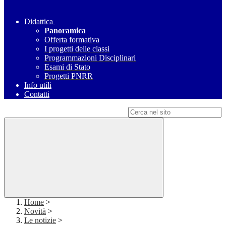
Didattica
Panoramica
Offerta formativa
I progetti delle classi
Programmazioni Disciplinari
Esami di Stato
Progetti PNRR
Info utili
Contatti
Campo di ricerca per le pagine del sito
Home
>
Novità
>
Le notizie
>