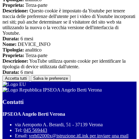
Proprieta:
Terza-parte
Descrizione:
Questo cookie è impostato da Youtube per tenere
traccia delle preferenze dell'utente per i video di Youtube incorporati
nei siti; può anche determinare se il visitatore del sito web sta
utilizzando la nuova o la vecchia versione dell'interfaccia di
Youtube.
Durata:
6 mesi
Nome:
DEVICE_INFO
Tipologia:
analitico
Proprieta:
Terza-parte
Descrizione:
YouTube utilizza questo cookie per identificare la
tipologia di device utilizzata dall'utente.
Durata:
6 mesi
Accetta tutti
Salva le preferenze
IPSEOA Angelo Berti Verona
Contatti
IPSEOA Angelo Berti Verona
via Aeroporto A. Berardi, 51 - 37139 Verona
Tel:
045 569443
Email:
vrrh02000x@istruzione.it
Link per inviare una mail