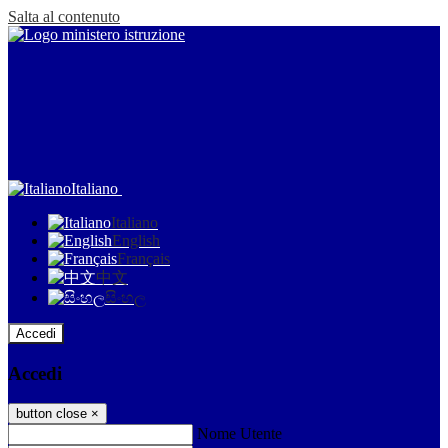
Salta al contenuto
Italiano
Italiano
English
Français
中文
සිංහල
Accedi
Accedi
button close
×
Nome Utente