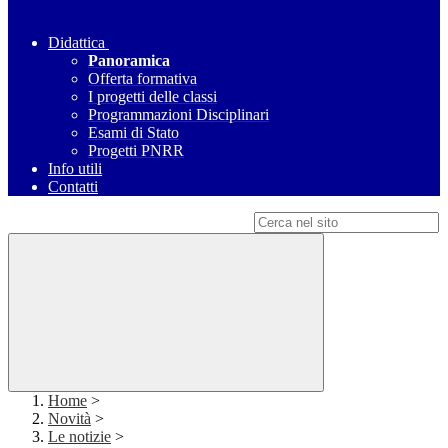
Didattica
Panoramica
Offerta formativa
I progetti delle classi
Programmazioni Disciplinari
Esami di Stato
Progetti PNRR
Info utili
Contatti
Campo di ricerca per le pagine del sito
Home
>
Novità
>
Le notizie
>