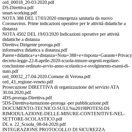
ord_00018_20-03-2020.pdf
DS-Direttiva.pdf
smart-working.pdf
NOTA 388 DEL 17/03/2020 emergenza sanitaria da nuovo
Coronavirus. Prime indicazioni operative per le attività didattiche a
distanza
NOTA 4502 DEL 19/03/2020 Indicazioni operative per attività
didattiche a distanza
Direttiva Dirigente proroga.pdf
informativa didattica a distanza.pdf
Parere+didattica+a+distanza+Nota+388+e+risposta+Garante+Privacy
decreto-legge-22-8-aprile-2020-scuola-misure-urgenti-regolare-
conclusione-ordinato-avvio-anno-scolastico-e-svolgimento-esami-di-
stato.pdf
ord_00032_27-04-2020.Comune di Verona.pdf
ord_43_regione-veneto.pdf
Prosecuzione DIRETTIVA di organizzazione del servizio ATA
30.04.2020.pdf
4DS-proroga-Direttiva.pdf
5DS-Direttiva-turnazione-proroga -per pubblicazione.pdf
DOCUMENTO-TECNICO-SULL%u2019IPOTESI-DI-
RIMODULAZIONE-DELLE-MISURE-CONTENITIVE-NEL-
SETTORE-SCOLASTICO.pdf
DL n. 22_Scuola_08-04-2020.pdf
INTEGRAZIONE PROTOCOLLO DI SICUREZZA