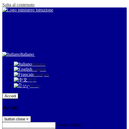
Salta al contenuto
Italiano
Italiano
English
Français
中文
සිංහල
Accedi
Accedi
button close
×
Nome Utente