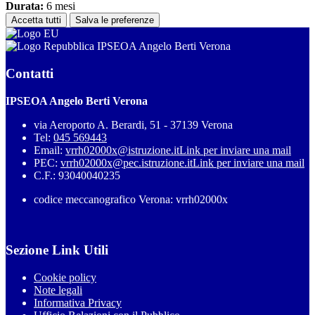
Durata:
6 mesi
Accetta tutti
Salva le preferenze
IPSEOA Angelo Berti Verona
Contatti
IPSEOA Angelo Berti Verona
via Aeroporto A. Berardi, 51 - 37139 Verona
Tel:
045 569443
Email:
vrrh02000x@istruzione.it
Link per inviare una mail
PEC:
vrrh02000x@pec.istruzione.it
Link per inviare una mail
C.F.: 93040040235
codice meccanografico Verona: vrrh02000x
Sezione Link Utili
Cookie policy
Note legali
Informativa Privacy