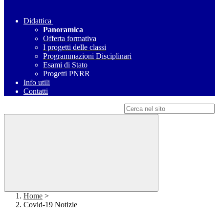
Didattica
Panoramica
Offerta formativa
I progetti delle classi
Programmazioni Disciplinari
Esami di Stato
Progetti PNRR
Info utili
Contatti
Campo di ricerca per le pagine del sito
Home
>
Covid-19 Notizie