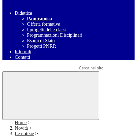
Didattica
Panoramica
Offerta formativa
I progetti delle classi
Programmazioni Disciplinari
Esami di Stato
Progetti PNRR
Info utili
Contatti
Campo di ricerca per le pagine del sito
Home
>
Novità
>
Le notizie
>