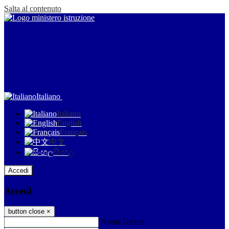
Salta al contenuto
Italiano
Italiano
English
Français
中文
සිංහල
Accedi
Accedi
button close
×
Nome Utente