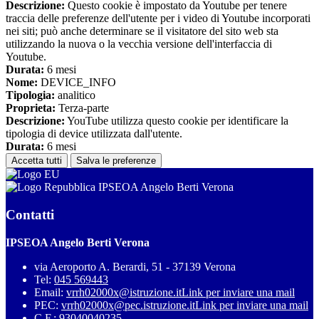
Descrizione:
Questo cookie è impostato da Youtube per tenere
traccia delle preferenze dell'utente per i video di Youtube incorporati
nei siti; può anche determinare se il visitatore del sito web sta
utilizzando la nuova o la vecchia versione dell'interfaccia di
Youtube.
Durata:
6 mesi
Nome:
DEVICE_INFO
Tipologia:
analitico
Proprieta:
Terza-parte
Descrizione:
YouTube utilizza questo cookie per identificare la
tipologia di device utilizzata dall'utente.
Durata:
6 mesi
Accetta tutti
Salva le preferenze
IPSEOA Angelo Berti Verona
Contatti
IPSEOA Angelo Berti Verona
via Aeroporto A. Berardi, 51 - 37139 Verona
Tel:
045 569443
Email:
vrrh02000x@istruzione.it
Link per inviare una mail
PEC:
vrrh02000x@pec.istruzione.it
Link per inviare una mail
C.F.: 93040040235