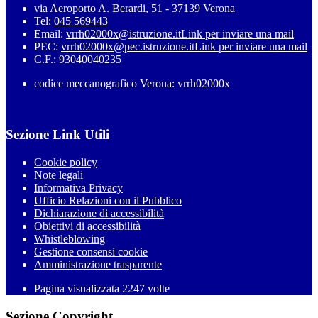
via Aeroporto A. Berardi, 51 - 37139 Verona
Tel:
045 569443
Email:
vrrh02000x@istruzione.it
Link per inviare una mail
PEC:
vrrh02000x@pec.istruzione.it
Link per inviare una mail
C.F.: 93040040235
codice meccanografico Verona: vrrh02000x
Sezione Link Utili
Cookie policy
Note legali
Informativa Privacy
Ufficio Relazioni con il Pubblico
Dichiarazione di accessibilità
Obiettivi di accessibilità
Whistleblowing
Gestione consensi cookie
Amministrazione trasparente
Pagina visualizzata
2247
volte
Sezione Copyright