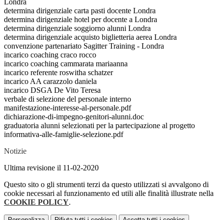
Londra
determina dirigenziale carta pasti docente Londra
determina dirigenziale hotel per docente a Londra
determina dirigenziale soggiorno alunni Londra
determina dirigenziale acquisto biglietteria aerea Londra
convenzione partenariato Sagitter Training - Londra
incarico coaching craco rocco
incarico coaching cammarata mariaanna
incarico referente roswitha schatzer
incarico AA carazzolo daniela
incarico DSGA De Vito Teresa
verbale di selezione del personale interno
manifestazione-interesse-al-personale.pdf
dichiarazione-di-impegno-genitori-alunni.doc
graduatoria alunni selezionati per la partecipazione al progetto
informativa-alle-famiglie-selezione.pdf
Notizie
Ultima revisione il 11-02-2020
Questo sito o gli strumenti terzi da questo utilizzati si avvalgono di
cookie necessari al funzionamento ed utili alle finalità illustrate nella
COOKIE POLICY
.
Personalizza
Rifiuta tutti
i cookies
Accetta tutti
i cookies