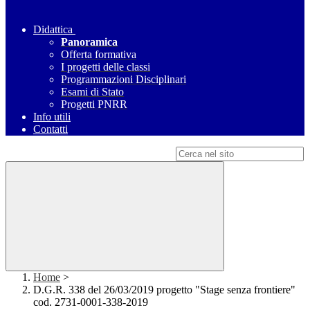
Didattica
Panoramica
Offerta formativa
I progetti delle classi
Programmazioni Disciplinari
Esami di Stato
Progetti PNRR
Info utili
Contatti
Campo di ricerca per le pagine del sito
Home
>
D.G.R. 338 del 26/03/2019 progetto "Stage senza frontiere"
cod. 2731-0001-338-2019