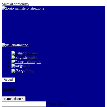
Salta al contenuto
Italiano
Italiano
English
Français
中文
සිංහල
Accedi
Accedi
button close
×
Nome Utente