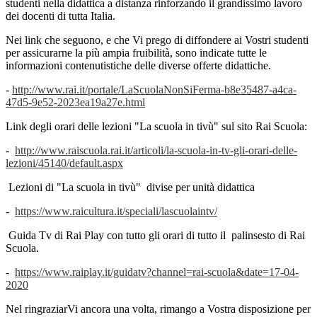
studenti nella didattica a distanza rinforzando il grandissimo lavoro
dei docenti di tutta Italia.
Nei link che seguono, e che Vi prego di diffondere ai Vostri studenti
per assicurarne la più ampia fruibilità, sono indicate tutte le
informazioni contenutistiche delle diverse offerte didattiche.
-
http://www.rai.it/portale/LaScuolaNonSiFerma-b8e35487-a4ca-
47d5-9e52-2023ea19a27e.html
Link degli orari delle lezioni "La scuola in tivù" sul sito Rai Scuola:
-
http://www.raiscuola.rai.it/articoli/la-scuola-in-tv-gli-orari-delle-
lezioni/45140/default.aspx
Lezioni di "La scuola in tivù" divise per unità didattica
-
https://www.raicultura.it/speciali/lascuolaintv/
Guida Tv di Rai Play con tutto gli orari di tutto il palinsesto di Rai
Scuola.
-
https://www.raiplay.it/guidatv?channel=rai-scuola&date=17-04-
2020
Nel ringraziarVi ancora una volta, rimango a Vostra disposizione per