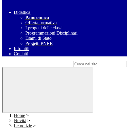
Didattica
Panoramica
Offerta formativa
I progetti delle classi
Programmazioni Disciplinari
Esami di Stato
Progetti PNRR
Info utili
Contatti
Campo di ricerca per le pagine del sito
Home
>
Novità
>
Le notizie
>