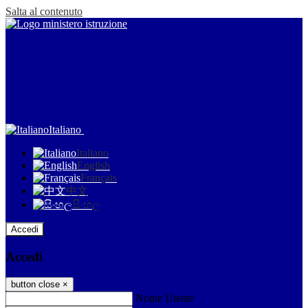
Salta al contenuto
Italiano
Italiano
English
Français
中文
සිංහල
Accedi
Accedi
button close
×
Nome Utente