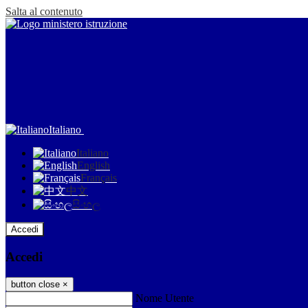
Salta al contenuto
Italiano
Italiano
English
Français
中文
සිංහල
Accedi
Accedi
button close
×
Nome Utente