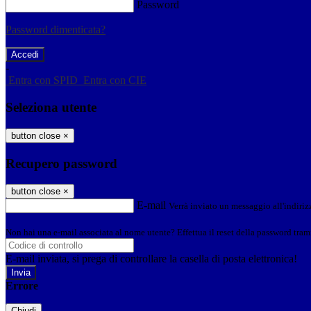
Password
Password dimenticata?
-
Entra con SPID
Entra con CIE
Seleziona utente
button close
×
Recupero password
button close
×
E-mail
Verrà inviato un messaggio all'indirizz
Non hai una e-mail associata al nome utente? Effettua il reset della password tram
E-mail inviata, si prega di controllare la casella di posta elettronica!
Errore
Chiudi