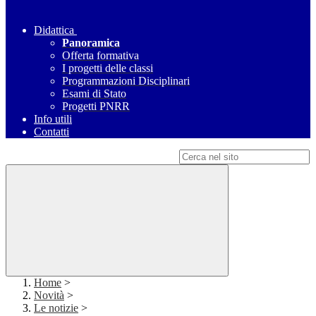
Didattica
Panoramica
Offerta formativa
I progetti delle classi
Programmazioni Disciplinari
Esami di Stato
Progetti PNRR
Info utili
Contatti
Campo di ricerca per le pagine del sito
Home
>
Novità
>
Le notizie
>