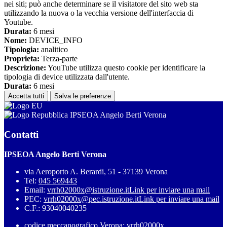
nei siti; può anche determinare se il visitatore del sito web sta
utilizzando la nuova o la vecchia versione dell'interfaccia di
Youtube.
Durata:
6 mesi
Nome:
DEVICE_INFO
Tipologia:
analitico
Proprieta:
Terza-parte
Descrizione:
YouTube utilizza questo cookie per identificare la
tipologia di device utilizzata dall'utente.
Durata:
6 mesi
Accetta tutti
Salva le preferenze
IPSEOA Angelo Berti Verona
Contatti
IPSEOA Angelo Berti Verona
via Aeroporto A. Berardi, 51 - 37139 Verona
Tel:
045 569443
Email:
vrrh02000x@istruzione.it
Link per inviare una mail
PEC:
vrrh02000x@pec.istruzione.it
Link per inviare una mail
C.F.: 93040040235
codice meccanografico Verona: vrrh02000x