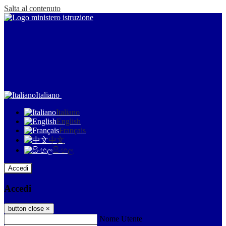
Salta al contenuto
Italiano
Italiano
English
Français
中文
සිංහල
Accedi
Accedi
button close
×
Nome Utente