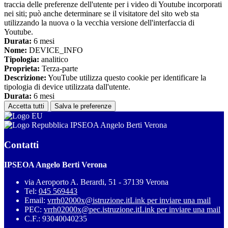
traccia delle preferenze dell'utente per i video di Youtube incorporati
nei siti; può anche determinare se il visitatore del sito web sta
utilizzando la nuova o la vecchia versione dell'interfaccia di
Youtube.
Durata:
6 mesi
Nome:
DEVICE_INFO
Tipologia:
analitico
Proprieta:
Terza-parte
Descrizione:
YouTube utilizza questo cookie per identificare la
tipologia di device utilizzata dall'utente.
Durata:
6 mesi
Accetta tutti
Salva le preferenze
IPSEOA Angelo Berti Verona
Contatti
IPSEOA Angelo Berti Verona
via Aeroporto A. Berardi, 51 - 37139 Verona
Tel:
045 569443
Email:
vrrh02000x@istruzione.it
Link per inviare una mail
PEC:
vrrh02000x@pec.istruzione.it
Link per inviare una mail
C.F.: 93040040235