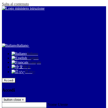
Salta al contenuto
Italiano
Italiano
English
Français
中文
සිංහල
Accedi
Accedi
button close
×
Nome Utente