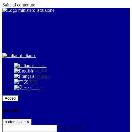
Salta al contenuto
Italiano
Italiano
English
Français
中文
සිංහල
Accedi
Accedi
button close
×
Nome Utente