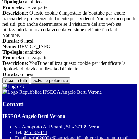
Tipologia:
analitico
Proprieta:
Terza-parte
Descrizione:
Questo cookie è impostato da Youtube per tenere
traccia delle preferenze dell'utente per i video di Youtube incorporati
nei siti; può anche determinare se il visitatore del sito web sta
utilizzando la nuova o la vecchia versione dell'interfaccia di
Youtube.
Durata:
6 mesi
Nome:
DEVICE_INFO
Tipologia:
analitico
Proprieta:
Terza-parte
Descrizione:
YouTube utilizza questo cookie per identificare la
tipologia di device utilizzata dall'utente.
Durata:
6 mesi
Accetta tutti
Salva le preferenze
IPSEOA Angelo Berti Verona
Contatti
IPSEOA Angelo Berti Verona
via Aeroporto A. Berardi, 51 - 37139 Verona
Tel:
045 569443
Email:
vrrh02000x@istruzione.it
Link per inviare una mail