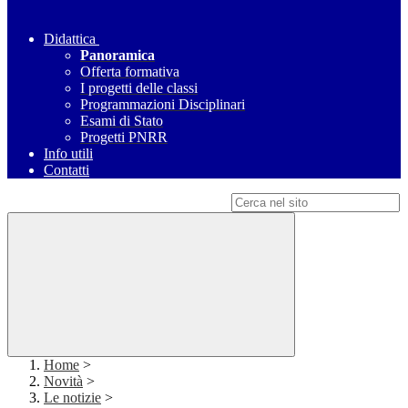
Didattica
Panoramica
Offerta formativa
I progetti delle classi
Programmazioni Disciplinari
Esami di Stato
Progetti PNRR
Info utili
Contatti
Campo di ricerca per le pagine del sito
Home
>
Novità
>
Le notizie
>