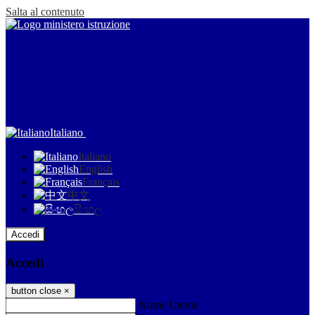
Salta al contenuto
Italiano
Italiano
English
Français
中文
සිංහල
Accedi
Accedi
button close
×
Nome Utente