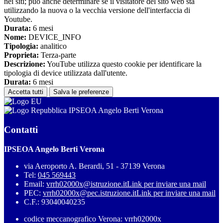
nei siti; può anche determinare se il visitatore del sito web sta
utilizzando la nuova o la vecchia versione dell'interfaccia di
Youtube.
Durata:
6 mesi
Nome:
DEVICE_INFO
Tipologia:
analitico
Proprieta:
Terza-parte
Descrizione:
YouTube utilizza questo cookie per identificare la
tipologia di device utilizzata dall'utente.
Durata:
6 mesi
Accetta tutti
Salva le preferenze
IPSEOA Angelo Berti Verona
Contatti
IPSEOA Angelo Berti Verona
via Aeroporto A. Berardi, 51 - 37139 Verona
Tel:
045 569443
Email:
vrrh02000x@istruzione.it
Link per inviare una mail
PEC:
vrrh02000x@pec.istruzione.it
Link per inviare una mail
C.F.: 93040040235
codice meccanografico Verona: vrrh02000x