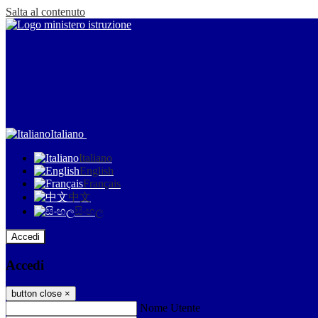
Salta al contenuto
Italiano
Italiano
English
Français
中文
සිංහල
Accedi
Accedi
button close
×
Nome Utente