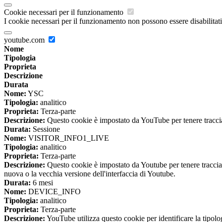
Cookie necessari per il funzionamento
I cookie necessari per il funzionamento non possono essere disabilitati.
youtube.com
Nome
Tipologia
Proprieta
Descrizione
Durata
Nome:
YSC
Tipologia:
analitico
Proprieta:
Terza-parte
Descrizione:
Questo cookie è impostato da YouTube per tenere traccia 
Durata:
Sessione
Nome:
VISITOR_INFO1_LIVE
Tipologia:
analitico
Proprieta:
Terza-parte
Descrizione:
Questo cookie è impostato da Youtube per tenere traccia de
nuova o la vecchia versione dell'interfaccia di Youtube.
Durata:
6 mesi
Nome:
DEVICE_INFO
Tipologia:
analitico
Proprieta:
Terza-parte
Descrizione:
YouTube utilizza questo cookie per identificare la tipologi