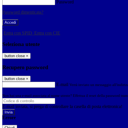
Password
Password dimenticata?
-
Entra con SPID
Entra con CIE
Seleziona utente
button close
×
Recupero password
button close
×
E-mail
Verrà inviato un messaggio all'indirizz
Non hai una e-mail associata al nome utente? Effettua il reset della password tram
E-mail inviata, si prega di controllare la casella di posta elettronica!
Errore
Chiudi