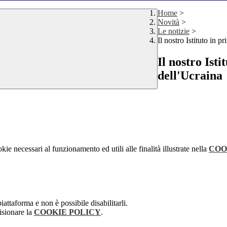
Home
>
Novità
>
Le notizie
>
Il nostro Istituto in p
Il nostro Isti
dell'Ucraina
kie necessari al funzionamento ed utili alle finalità illustrate nella
COO
attaforma e non è possibile disabilitarli.
isionare la
COOKIE POLICY
.