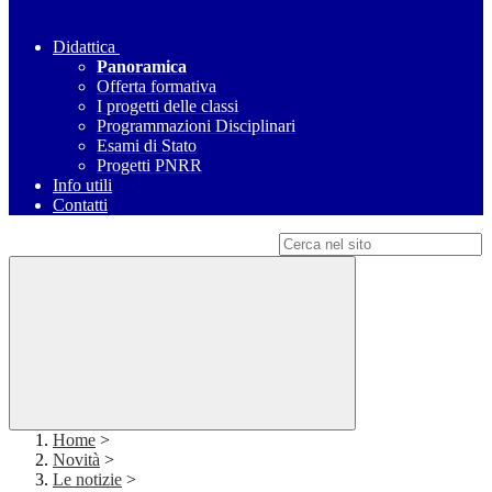
Didattica
Panoramica
Offerta formativa
I progetti delle classi
Programmazioni Disciplinari
Esami di Stato
Progetti PNRR
Info utili
Contatti
Campo di ricerca per le pagine del sito
Home
>
Novità
>
Le notizie
>