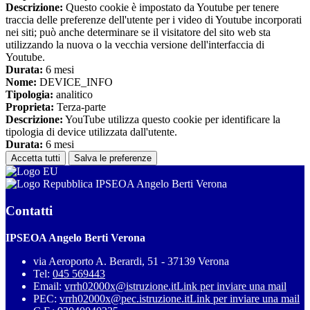
Descrizione:
Questo cookie è impostato da Youtube per tenere
traccia delle preferenze dell'utente per i video di Youtube incorporati
nei siti; può anche determinare se il visitatore del sito web sta
utilizzando la nuova o la vecchia versione dell'interfaccia di
Youtube.
Durata:
6 mesi
Nome:
DEVICE_INFO
Tipologia:
analitico
Proprieta:
Terza-parte
Descrizione:
YouTube utilizza questo cookie per identificare la
tipologia di device utilizzata dall'utente.
Durata:
6 mesi
Accetta tutti
Salva le preferenze
IPSEOA Angelo Berti Verona
Contatti
IPSEOA Angelo Berti Verona
via Aeroporto A. Berardi, 51 - 37139 Verona
Tel:
045 569443
Email:
vrrh02000x@istruzione.it
Link per inviare una mail
PEC:
vrrh02000x@pec.istruzione.it
Link per inviare una mail