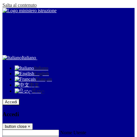
Salta al contenuto
Italiano
Italiano
English
Français
中文
සිංහල
Accedi
Accedi
button close
×
Nome Utente