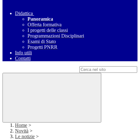
Didattica
Panoramica
Offerta formativa
I progetti delle classi
Programmazioni Disciplinari
Esami di Stato
Progetti PNRR
Info utili
Contatti
Campo di ricerca per le pagine del sito
Home
>
Novità
>
Le notizie
>