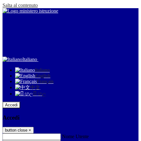
Salta al contenuto
Italiano
Italiano
English
Français
中文
සිංහල
Accedi
Accedi
button close
×
Nome Utente