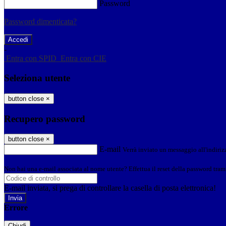
Password
Password dimenticata?
-
Entra con SPID
Entra con CIE
Seleziona utente
button close
×
Recupero password
button close
×
E-mail
Verrà inviato un messaggio all'indirizz
Non hai una e-mail associata al nome utente? Effettua il reset della password tram
E-mail inviata, si prega di controllare la casella di posta elettronica!
Errore
Chiudi