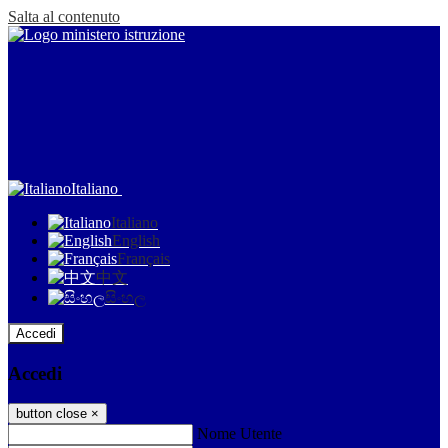
Salta al contenuto
Italiano
Italiano
English
Français
中文
සිංහල
Accedi
Accedi
button close
×
Nome Utente