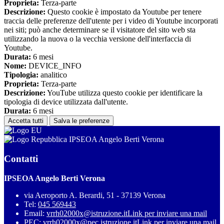
Proprieta:
Terza-parte
Descrizione:
Questo cookie è impostato da Youtube per tenere
traccia delle preferenze dell'utente per i video di Youtube incorporati
nei siti; può anche determinare se il visitatore del sito web sta
utilizzando la nuova o la vecchia versione dell'interfaccia di
Youtube.
Durata:
6 mesi
Nome:
DEVICE_INFO
Tipologia:
analitico
Proprieta:
Terza-parte
Descrizione:
YouTube utilizza questo cookie per identificare la
tipologia di device utilizzata dall'utente.
Durata:
6 mesi
Accetta tutti
Salva le preferenze
IPSEOA Angelo Berti Verona
Contatti
IPSEOA Angelo Berti Verona
via Aeroporto A. Berardi, 51 - 37139 Verona
Tel:
045 569443
Email:
vrrh02000x@istruzione.it
Link per inviare una mail
PEC:
vrrh02000x@pec.istruzione.it
Link per inviare una mail